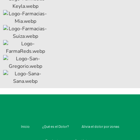
Inicio
¿Qué es el Dolor?
Alivia el dolor por zonas