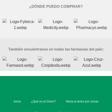
¿DÓNDE PUEDO COMPRAR?
También encuéntranos en todas las farmacias del país:
Inicio
¿Qué es el Dolor?
Alivia el dolor por zonas