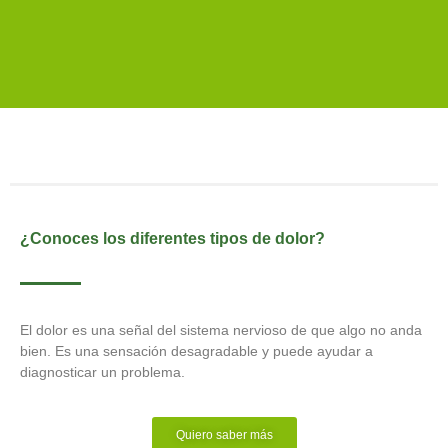
Alivia el dolor y la inflamación.
Ibuprofeno puro
Dolorgesic:
Ibuprofeno puro de 200 mg.
Dolorgesic Fem:
de 400 mg. Rápido alivio del dolor e inflamación.
¿Conoces los diferentes tipos de dolor?
El dolor es una señal del sistema nervioso de que algo no anda
bien. Es una sensación desagradable y puede ayudar a
diagnosticar un problema.
Quiero saber más