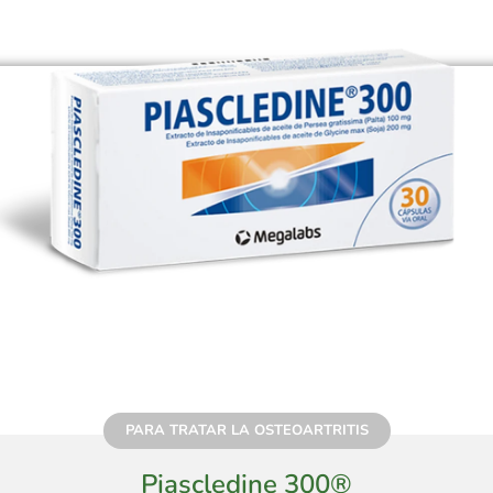
PARA TRATAR LA OSTEOARTRITIS
Piascledine 300®